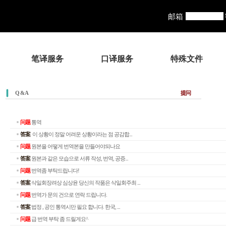
邮箱
笔译服务
口译服务
特殊文件
Q & A
提问
问题
통역
答案
이 상황이 정말 어려운 상황이라는 점 공감합...
问题
원본을 어떻게 번역본을 만들어야되나요
答案
원본과 같은 모습으로 서류 작성, 번역, 공증...
问题
번역좀 부탁드립니다!
答案
삭일회장려상 심상윤 당신의 작품은 삭일회주최 ...
问题
번역가 문의 건으로 연락 드립니다.
答案
법정 , 공인 통역시만 필요 합니다. 한국, ...
问题
급 번역 부탁 좀 드릴게요^