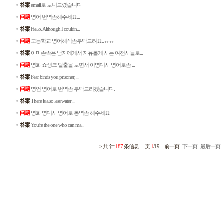
答案
email로 보내드렸습니다
问题
영어 번역좀해주세요...
答案
Hello. Although I couldn...
问题
고등학교 영어해석좀부탁드려요..ㅠㅠ
答案
아마존족은 남자에게서 자유롭게 사는 여전사들로...
问题
영화 쇼생크 탈출을 보면서 이명대사 영어로좀 ...
答案
Fear binds you prisoner, ...
问题
명언 영어로 번역좀 부탁드리겠습니다.
答案
There is also less water ...
问题
영화 명대사 영어로 통역좀 해주세요
答案
You're the one who can ma...
-> 共-计
187
条信息 页:
1
/19 前一页
下一页
最后一页