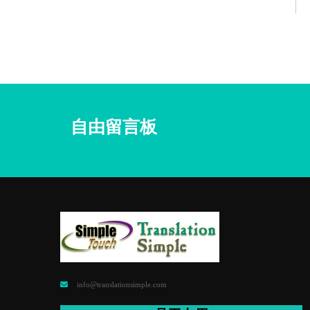
自由留言板
info@translationsimple.com