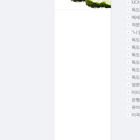
UC
독도는
에세
작문
"니 
독도
독도
독도
독도
독도
독도
영문
미리
은행영어
유아
미국 