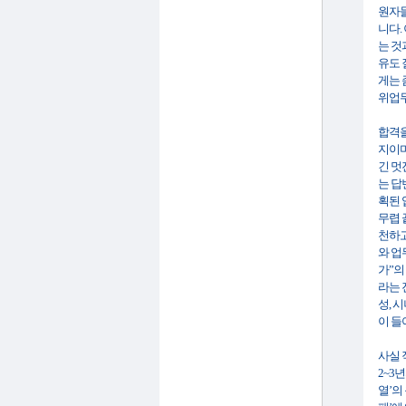
원자들
니다.
는 것
유도 
게는 
위업무
합격을
지이며
긴 멋
는 답
획된 
무렵 
천하고
와 업
가”의
라는 
성, 
이 들
사실 
2~3
열’의