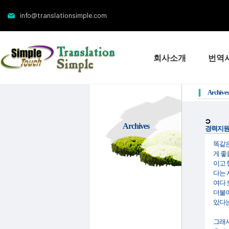
info@translationsimple.com
회사소개
번역
Archives
Archives
경력지원
똑같은
게 좋
이고 
다는 
여다 
더불어
있다는
그래서