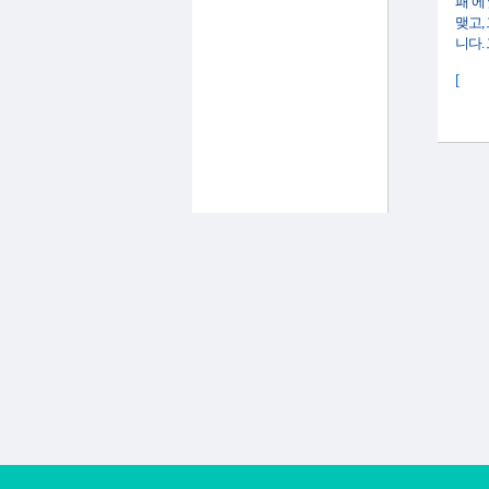
패’에
맺고,
니다.
[