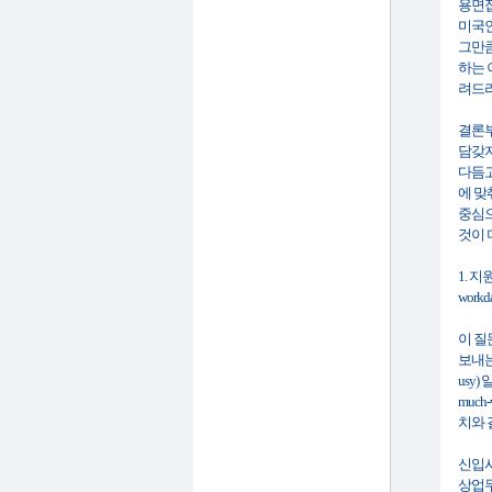
용면접
미국인
그만큼
하는 
려드리
결론부
담갖지
다듬고
에 맞
중심으
것이 
1. 
workday
이 질
보내는
usy
muc
치와 
신입사
상업무