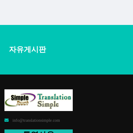
자유게시판
info@translationsimple.com