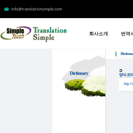
info@translationsimple.com
회사소개
번역
Dictiona
Dictionary
양식 조
http:/