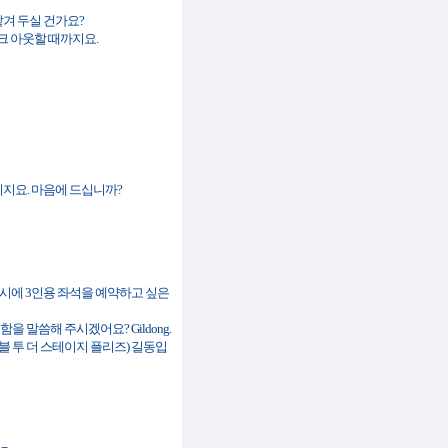
까지 맡겨 두실 건가요?
일, 체크 아웃할 때까지요.
이리로 오시지요. 마음에 드십니까?
리 앳 세븐) 7시에 3인용 좌석을 예약하고 싶은
분요. 성함을 말씀해 주시겠어요? Gildong.
클로즈 애즈 파서블 투 더 스테이지 플리즈) 길동입