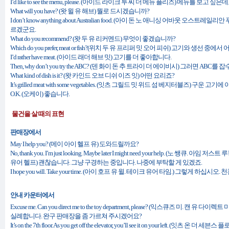
I’d like to see the menu, please. (아이드 라이크 투 씨 더 메뉴 플리즈) 메뉴를 보고 싶은데
What will you have? (왓 윌 유 해브) 뭘로 드시겠습니까?
I don’t know anything about Australian food. (아이 돈 노 애니싱 어바웃 오스
르겠군요.
What do you recommend? (왓 두 유 리커멘드) 무엇이 좋겠습니까?
Which do you prefer, meat or fish?(위치 두 유 프리퍼 밋 오어 피쉬) 고기와 생선
I’d rather have meat. (아이드 래더 해브 밋) 고기를 더 좋아합니다.
Then, why don’t you try the ABC? (덴 화이 돈 추 트라이 더 에이비시) 그러면 AB
What kind of dish is it? (왓 카인드 오브 디쉬 이즈 잇) 어떤 요리죠?
It’s grilled meat with some vegetables. (잇츠 그릴드 밋 위드 섬 베지터블즈) 구운 
O.K. (오케이) 좋습니다.
물건을 살 때의 표현
판매장에서
May I help you? (메이 아이 헬프 유) 도와드릴까요?
No, thank you. I’m just looking. Maybe later I might need your help. (노 쌩큐
유어 헬프) 괜찮습니다. 그냥 구경하는 중입니다. 나중에 부탁할 게 있겠죠.
I hope you will. Take your time. (아이 호프 유 윌. 테이크 유어 타임.) 그렇게 하십시
안내 카운터에서
Excuse me. Can you direct me to the toy department, please? (익스큐즈 미. 캔
실례합니다. 완구 판매장을 좀 가르쳐 주시겠어요?
It’s on the 7th floor. As you get off the elevator, you’ll see it on your left. (잇