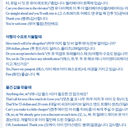
터, 유일 시 잇 온 유어 레프트) 7층입니다. 엘리베이터 왼쪽에 있습니다.
Can you direct me to the elevator? (캔 유 다이렉트 미 투 더 엘리베이터) 엘리베이터
Go straight ahead and you’ll walk into it. (고 스트레이트 어헤드 앤 유일 웍 인투 잇
Thank you. (쌩큐) 감사합니다.
You’re welcome. (유어 웰컴) 천만에요.
여행자 수표로 지불할 때
How much will it be altogether? (하우 머치 윌 잇 비 얼투게더) 전부 얼마입니까?
200 dollars, please. (투 헌드러드 달러스, 플리즈) 200달러입니다.
Do you accept traveler’s check? (두 유 억셉트 트래블러스 체크) 여행자 수표도 받습니까
Yes, we do. Do you have any identification? (예스, 위 두. 두 유 해브 애니 아이
지고 계신가요?
Yes, I have my passport. (예스, 아이 해브 마이 패스포트) 네, 여권을 가지고 있습니다.
Fine.(화인) 좋습니다. 쭥
물건 값을 깎을 때
Anything else, sir? (애니싱 엘스 서) 더 필요한 건 없으세요?
That’s all for now. How much do I owe you? (댓츠 올 포 나우. 하우 머치 두 아이 오 유
That’ll be 55 dollars and 20 cents. (대딜 비 피프티파이브 달러스 앤드 트웬티 센츠) 
Can’t you make it a little cheaper? (캔추 메이킷 어 리틀 치퍼) 좀 더 싸게 주실 수 없습니
Oh, no, sir. We already gave you a discount on each item. (오, 노, 써. 위 얼레디
겠는데요. 개별적으로 이미 할인해 드린 것들입니다.
O.K. I understand. Thank you. (오케이. 아이 언더스탠드. 쌩큐) 알겠습니다. 감사합니다.