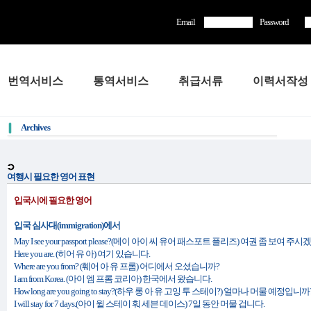
Email
Password
번역서비스
통역서비스
취급서류
이력서작성
Archives
여행시 필요한 영어 표현
입국시에 필요한 영어
입국 심사대(immigration)에서
May I see your passport please?(메이 아이 씨 유어 패스포트 플리즈) 여권 좀 보여 주
Here you are. (히어 유 아) 여기 있습니다.
Where are you from? (훼어 아 유 프롬) 어디에서 오셨습니까?
I am from Korea. (아이 엠 프롬 코리아) 한국에서 왔습니다.
How long are you going to stay?(하우 롱 아 유 고잉 투 스테이?) 얼마나 머물 예정입니까
I will stay for 7 days.(아이 윌 스테이 훠 세븐 데이스) 7일 동안 머물 겁니다.