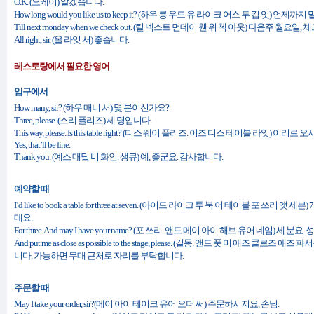
O.K. (오케이) 알겠습니다.
How long would you like us to keep it? (하우 롱 우드 유 라이크 어스 투 킵 잇) 언제
Till next monday when we check out. (틸 넥스트 먼데이 웬 위 첵 아웃) 다음주 월요
All right, sir. (올 라잇 서) 좋습니다.
레스토랑에서 필요한 영어
입구에서
How many, sir? (하우 매니 서) 몇 분이신가요?
Three, please. (스리 플리즈) 세 명입니다.
This way, please. Is this table right? (디스 웨이 플리즈. 이즈 디스 테이블 라잇) 
Yes, that’ll be fine.
Thank you. (예스 대딜 비 화인. 생큐) 예, 좋군요. 감사합니다.
예약할 때
I’d like to book a table for three at seven. (아이드 라이크 투 북 어 테이블 포 쓰
데요.
For three. And may I have your name? (포 쓰리. 앤드 메이 아이 해브 유어 네임) 세 
And put me as close as possible to the stage, please. (길동. 앤드 풋 미 애즈 
니다. 가능하면 무대 근처로 자리를 부탁합니다.
주문할 때
May I take your order, sir?(메이 아이 테이크 유어 오더 써) 주문하시지요, 손님.