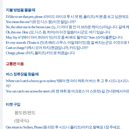
지불 방법을 물을 때
I’d like to see that pen, please. (아이드 라이크 투 시 댓 펜, 플리즈) 저 펜 좀 보고 싶은데요.
You mean this one? (유 민 디스 원) 이것 말입니까?
No, the other one in the brown case. (노, 디 아더 원 인 더 브라운 케이스) 아닙니다
Oh, this one. Here. (오, 디스 원, 히어) 아 이것 말씀이시군요. 여기 있습니다.
May I try it? (메이 아이 트라이 잇) 이것 좀 써 봐도 될까요? Sure. (슈어) 물론입니다.
It’s very smooth. I’ll take it. (잇츠 베리 스무스. 아일 테이킷) 참 잘 써지는군요. 이것
Cash or charge? (캐시 오어 차지) 현금입니까, 카드입니까?
Charge, please. (차지, 플리즈) 카드로 하겠습니다.
교통편 이용
버스 정류장을 찾을 때
Where can I catch a bus to go to sydney?(웨어 캔 아이 캐취 어 버스 투 고 투 
까?
You can catch one across the street. (유 캔 캐취 원 어크로스 더 스트릿) 길 건너편에서 
티켓 구입
왕도편/편도
(영국식)
One return to Sydney, Please.(원 리턴 투 시드니 플리즈) 마카오 왕복표 1장 주세요.