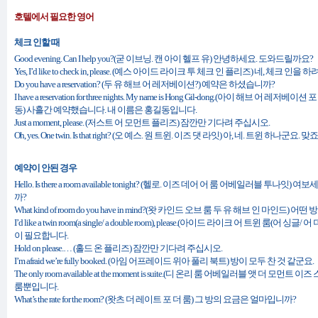
호텔에서 필요한 영어
체크 인할 때
Good evening. Can I help you?(굳 이브닝. 캔 아이 헬프 유) 안녕하세요. 도와드릴까요?
Yes, I’d like to check in, please. (예스 아이드 라이크 투 체크 인 플리즈) 네, 체크 인을
Do you have a reservation? (두 유 해브 어 레저베이션?) 예약은 하셨습니까?
I have a reservation for three nights. My name is Hong Gil-dong.(아이 해브 어
동) 사흘간 예약했습니다. 내 이름은 홍길동입니다.
Just a moment, please. (저스트 어 모먼트 플리즈) 잠깐만 기다려 주십시오.
Oh, yes. One twin. Is that right? (오 예스. 원 트윈. 이즈 댓 라잇) 아, 네. 트윈 하나군요. 맞죠
예약이 안된 경우
Hello. Is there a room available tonight? (헬로. 이즈 데어 어 룸 어베일러블 투나
까?
What kind of room do you have in mind?(왓 카인드 오브 룸 두 유 해브 인 마인드) 
I’d like a twin room(a single/ a double room), please.(아이드 라이크 어 트윈 룸(어
이 필요합니다.
Hold on please.… (홀드 온 플리즈) 잠깐만 기다려 주십시오.
I’m afraid we’re fully booked. (아임 어프레이드 위아 풀리 북트) 방이 모두 찬 것 같군요.
The only room available at the moment is suite.(디 온리 룸 어베일러블 앳 더 모
룸뿐입니다.
What’s the rate for the room? (왓츠 더 레이트 포 더 룸) 그 방의 요금은 얼마입니까?