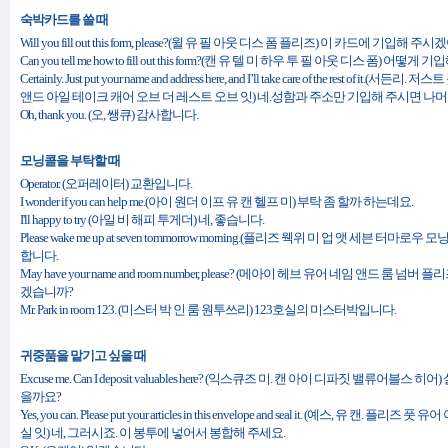
숙박카드를 쓸 때
Will you fill out this form, please?(윌 유 필 아웃 디스 폼 플리즈) 이 카드에 기입해 주
Can you tell me how to fill out this form?(캔 유 텔 미 하우 투 필 아웃 디스 폼) 어떻
Certainly. Just put your name and address here, and I’ll take care of the rest of 
앤드 아일 테이크 캐어 오브 더 레스트 오브 잇) 네.성함과 주소만 기입해 주시면 나머
Oh, thank you. (오, 쌩큐) 감사합니다.
모닝콜을 부탁할 때
Operator. (오퍼레이터) 교환입니다.
I wonder if you can help me.(아이 원더 이프 유 캔 헬프 미) 부탁 좀 할까 하는데요.
I'll happy to try (아일 비 해피 투게더) 네, 좋습니다.
Please wake me up at seven tommorrow morning.(플리즈 웩위 미 업 앳 세븐 터
합니다.
May have your name and room number, please? (메아이 헤브 유어 네임 앤드 룸
겠습니까?
Mr. Park in room 123. (미스터 박 인 룸 원투쓰리) 123호실의 미스터박입니다.
귀중품을 맡기고 싶을 때
Excuse me. Can I deposit valuables here? (익스큐즈 미. 캔 아이 디파짓 밸류어블
을까요?
Yes, you can. Please put your articles in this envelope and seal it. (예스, 유 
실 잇) 네, 그러시죠. 이 봉투에 넣어서 봉합해 주세요.