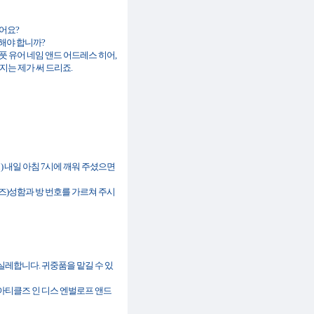
시겠어요?
게 기입해야 합니까?
it.(서든리. 저스트 풋 유어 네임 앤드 어드레스 히어,
지는 제가 써 드리죠.
마로우 모닝) 내일 아침 7시에 깨워 주셨으면
 넘버 플리즈)성함과 방 번호를 가르쳐 주시
스 히어) 실레합니다. 귀중품을 맡길 수 있
캔. 플리즈 풋 유어 아티클즈 인 디스 엔벌로프 앤드