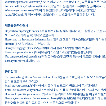
What is the purpose of your visit?(왓 이스 더 퍼포즈 오브 유어 비짓) 방문 목적은 무엇
I’m here on Holiday/Sightseeing/Business.(아임 히어 온 홀리데이/사이트싱잉/
Where are you going to stay?(훼어 아 유 고잉 투 스테이) 어디서 묵으실 건가요?
At the ABC hotel. (앳 더 에이비시 호텔) 에이비씨 호텔에서 묵을 예정입니다.
세관을 통과하면서
Do you have anything to declare?(두 유 해브 애니싱 투 디클레어) 신고할 물건이 있습
No I don’t. (노 아이 돈트) 아니오, 없습니다.
Please hand me the customs declaration form. (플리즈 핸드 미 더 커스텀스 디클러
Here it is. (히어 잇 이즈) 여기 있습니다.
Open your baggage, please. (오픈 유어 배기지 플리즈) 가방을 열어 보십시오.
I have only personal effects. (아 해브 온리 퍼스널 이펙츠) 개인용품뿐입니다.
You can go out throgh green line. (유 캔 고 아웃 스루 그린 라인) 녹색 통로로 나가십시오.
Thank you. (쌩큐) 감사합니다.
환전할 때
Can you exchange this for Australia dollars, please?(캔 유 익스체인지 디스 
달러로 교환해 주시겠어요?
May I see your passport? (메이 아이 시 유어 패스포트) 여권을 보여 주시겠어요?
Just fill out this form, will you? (저스트 필 아웃 디스 폼 윌 유) 이 용지에 기입해 주시겠
How would you like your money? (하우 우드 유 라이크 유어 머니) 현금을 어떻게 드릴
Five tens, ten twenties and the rest in coins, please. (화이브 텐즈 텐 투웬티즈 
장과 20달러짜리 10장 그리고 나머지는 동전으로 부탁합니다.