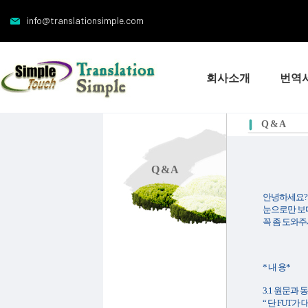
info@translationsimple.com
회사소개
번역
Q & A
Q & A
안녕하세요?
눈으로만 보
꼭 좀 도와주
* 내 용*
3.1 원문과 
“ 단 FUT