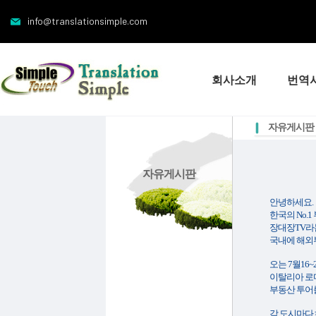
info@translationsimple.com
회사소개
번역
자유게시판
자유게시판
안녕하세요.
한국의 No
장대장TV라
국내에 해외
오는 7월16~
이탈리아 로
부동산 투어를
각 도시마다