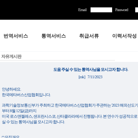
Email
Password
번역서비스
통역서비스
취급서류
이력서작성
자유게시판
도움 주실 수 있는 통역사님을 모시고자 합니다.
[mk] 7/11/2023
안녕하세요.
한국메타버스산업협회입니다.
과학기술정보통신부가 주최하고 한국메타버스산업협회가 주관하는 '2023 해외선도기술 
부터 8월 12일(금)까지
미국 로스앤젤레스, 샌프란시스코, 산타클라라에서 진행됩니다. 본 연수가 성공적으로 
실 수 있는 통역사님을 모시고자 합니다.
□ 모집개요