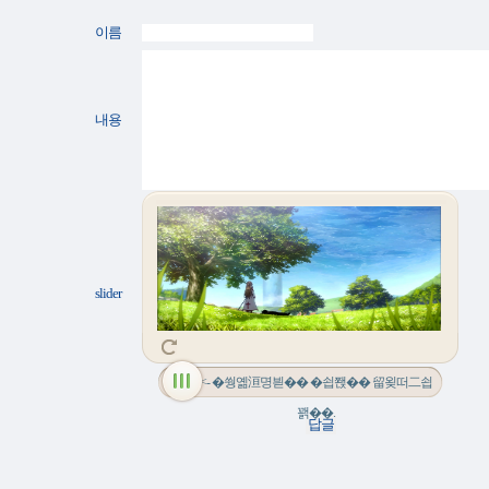
이름
내용
slider
<- �쒕옒洹명븯�� �쇱쫹�� 留욎떠二쇱
꽭��.