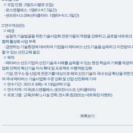
ㅇ 모집 인원 : 2명(도시별로 모집)
- 로스앤젤레스 : 1명(8.3~8.7, 5일간)
- 샌프란시스코&산타클라라 : 1명(8.9~8.11, 3일간)
□ 연수개요(안)
ㅇ 배경
- 실질적 기술발굴을 위한 기술사업화 전문가들의 역량을 강화하고, 글로벌 네트워크 
협력 활성화 사업 부족
- 급변하는 기술환경에 대비하여 기업들이 메타버스 선도기술을 습득하고 이전받아 
할 수 있는 선진교육 필요
ㅇ 목적
- 메타버스 선도기업의 선진기술과 사례를 습득할 수 있는 현장 학습의 기회를 제공하
업화 인력의 혁신기술 지식 확대 및 프로젝트 수행역량 강화
- 기업, 연구소 등 산업계 전문가를 대상으로 해외 선진기술의 국내 보급 확산을 위한
여 국내 메타버스 기술사업화 수준 강화 및 산업 선진화에 기여
ㅇ 연수기간 : 2023. 8. 3(목) ~ 8. 13(일) 9박 11일
ㅇ 연수지역 : 미국(로스앤젤레스, 샌프란시스코, 산타클라라)
ㅇ 프로그램 : 교육(10회↑), 시설 견학, 전시회 참관(또는 네트워킹 이벤트)