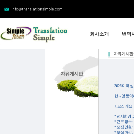
info@translationsimple.com
회사소개
번역
자유게시판
자유게시판
2026 미국
한↔영 통역이
1. 모집 개요
* 전시회명 : 2026
* 근무 장소 : S
* 모집 인원 
* 모집 마감 :