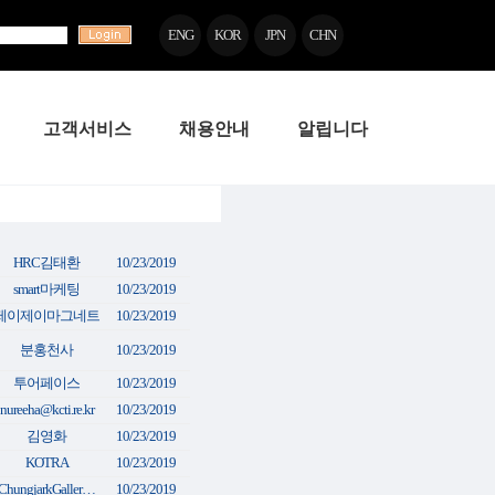
ENG
KOR
JPN
CHN
고객서비스
채용안내
알립니다
HRC김태환
10/23/2019
smart마케팅
10/23/2019
제이제이마그네트
10/23/2019
분홍천사
10/23/2019
투어페이스
10/23/2019
nureeha@kcti.re.kr
10/23/2019
김영화
10/23/2019
KOTRA
10/23/2019
ChungjarkGaller…
10/23/2019