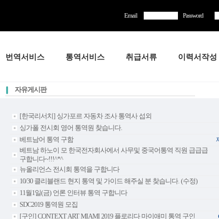
Email
Password
번역서비스
통역서비스
취급서류
이력서작성
자유게시판
[한국리서치] 싱가포르 자동차 조사 통역사 섭외
싱가폴 전시회 영어 통역원 찾습니다.
베트남어 통역 구함
베트남 하노이 모 한국전자회사에서 사무및 중국어통역 직원 급급급
구합니다~!!!^*^
뉴올리언스 전시회 통역을 구합니다
10/30 클리블랜드 현지 통역 및 가이드 해주실 분 찾습니다. (수정)
11월1일(금) 언론 인터뷰 통역 구합니다
SDC2019 통역원 모집
[구인] CONTEXT ART MIAMI 2019 플로리다 마이애미 통역 구인