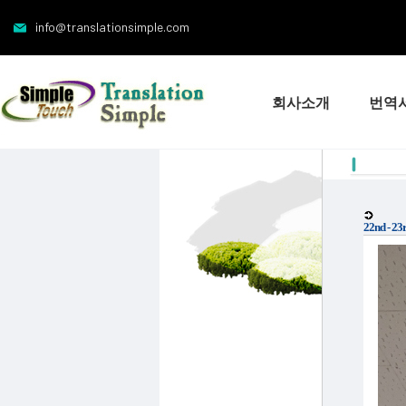
info@translationsimple.com
회사소개
번역
22nd - 23