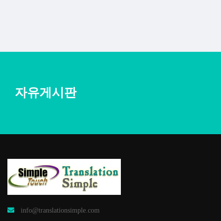
자유게시판
info@translationsimple.com