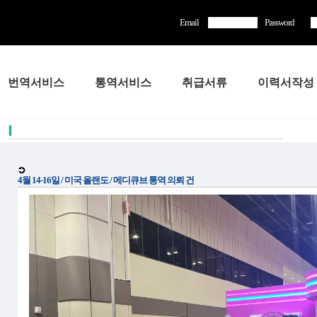
Email
Password
번역서비스
통역서비스
취급서류
이력서작성
4월 14-16일 / 미국 올랜도 / 메디큐브 통역 의뢰 건