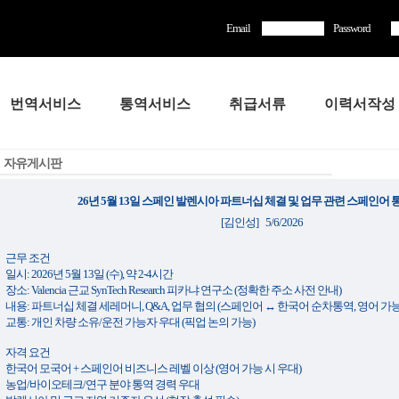
Email
Password
번역서비스
통역서비스
취급서류
이력서작성
자유게시판
26년 5월 13일 스페인 발렌시아 파트너십 체결 및 업무 관련 스페인어 
[김인성] 5/6/2026
근무 조건
일시: 2026년 5월 13일 (수), 약 2-4시간
장소: Valencia 근교 SynTech Research 피카냐 연구소 (정확한 주소 사전 안내)
내용: 파트너십 체결 세레머니, Q&A, 업무 협의 (스페인어 ↔ 한국어 순차통역, 영어 가능
교통: 개인 차량 소유/운전 가능자 우대 (픽업 논의 가능)
자격 요건
한국어 모국어 + 스페인어 비즈니스 레벨 이상 (영어 가능 시 우대)
농업/바이오테크/연구 분야 통역 경력 우대