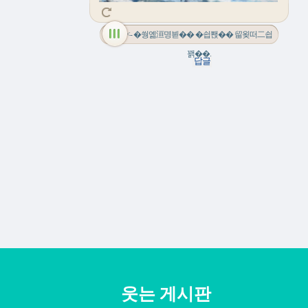
<- �쒕옒洹명븯�� �쇱쫹�� 留욎떠二쇱
꽭��.
웃는 게시판