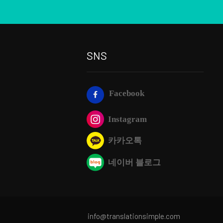
SNS
Facebook
Instagram
카카오톡
네이버 블로그
lationsimple.com info@translationsimple