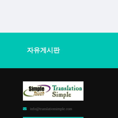
자유게시판
info@translationsimple.com