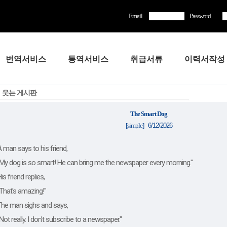
Email
Password
번역서비스
통역서비스
취급서류
이력서작성
웃는 게시판
The Smart Dog
[simple]
6/12/2026
 man says to his friend,
My dog is so smart! He can bring me the newspaper every morning."
is friend replies,
That's amazing!"
he man sighs and says,
Not really. I don't subscribe to a newspaper."