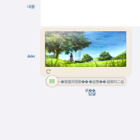
내용
slider
<- �쒕옒洹명븯�� �쇱쫹�� 留욎떠二쇱
꽭��.